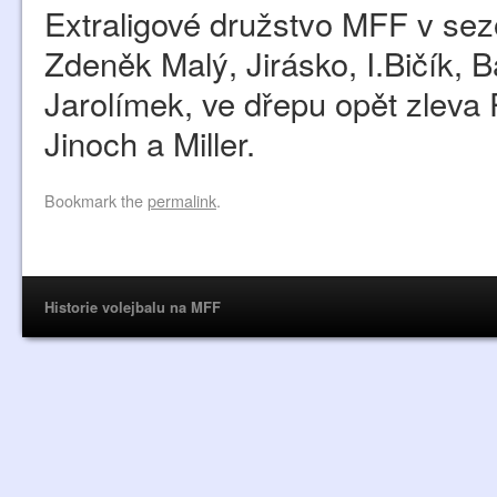
Extraligové družstvo MFF v sezó
Zdeněk Malý, Jirásko, I.Bičík, 
Jarolímek, ve dřepu opět zleva P
Jinoch a Miller.
Bookmark the
permalink
.
Historie volejbalu na MFF