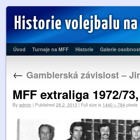
Historie volejbalu na
Úvod
Turnaje na MFF
Historie
Galerie osobnost
←
Gamblerská závislost – Ji
MFF extraliga 1972/73
By
admin
|
Published
28.2. 2013
|
Full size is
1440 × 784
pixels