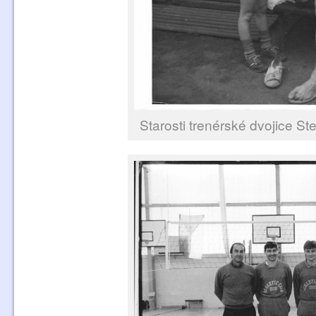
Starosti trenérské dvojice St