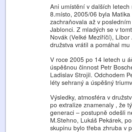
Ani umístění v dalších letec
8.místo, 2005/06 byla Matika 
zachraňovala až v posledním 
Jablonci. Z mladých se v tomt
Novák (Velké Meziříčí), Libo
družstva vrátil a pomáhal mu 
V roce 2005 po 14 letech u á
úspěšnou činnost Petr Bosche
Ladislav Strojil. Odchodem Pe
léty sehraný a úspěšný triumv
Výsledky, atmosféra v družstv
po extralize znamenaly , že t
generaci – postupně odešli n
M.Stehno, Lukáš Pekárek, pozd
skupinu bylo třeba zhruba v 