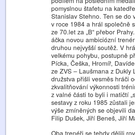
podílem na posledním medai
pomyslnou štafetu na katedř
Stanislav Stehno. Ten se do v
v roce 1984 a hrál společně s
ze 70.let za „B“ přebor Prahy
áčka novou ambiciózní trenérs
druhou nejvyšší soutěž. V h
velkému pohybu, postupně při
Pícka, Češka, Hromíř, Davíde
ze ZVS – Laušmana z Dukly L
družstva přišli vesměs hráči 
zkvalitňování výkonnosti tréni
z valné části to byli i matičtí
sestavy z roku 1985 zůstali j
výše zmíněných se objevili da
Filip Dušek, Jiří Beneš, Jiří 
Oba trenéři se tehdy dělili r