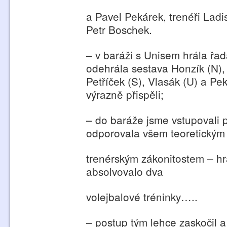
a Pavel Pekárek, trenéři Ladi
Petr Boschek.
– v baráži s Unisem hrála řad
odehrála sestava Honzík (N),
Petříček (S), Vlasák (U) a Pek
výrazně přispěli;
– do baráže jsme vstupovali po
odporovala všem teoretickým
trenérským zákonitostem – hrá
absolvovalo dva
volejbalové tréninky…..
– postup tým lehce zaskočil a 