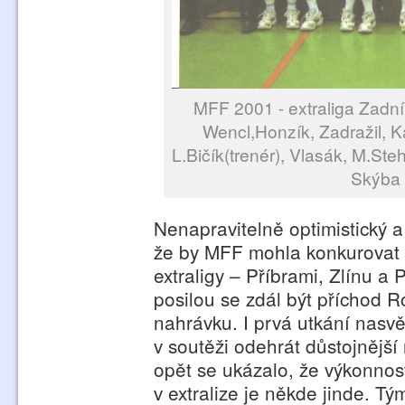
MFF 2001 - extraliga Zadní
Wencl,Honzík, Zadražil, K
L.Bičík(trenér), Vlasák, M.Ste
Skýba 
Nenapravitelně optimistický a 
že by MFF mohla konkurovat
extraligy – Příbrami, Zlínu a
posilou se zdál být příchod R
nahrávku. I prvá utkání nas
v soutěži odehrát důstojnější r
opět se ukázalo, že výkonnost
v extralize je někde jinde. T