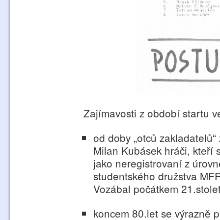
Zajímavosti z období startu v
od doby „otců zakladatelů“
Milan Kubásek hráči, kteří
jako neregistrovaní z úrovn
studentského družstva MFF.
Vozábal počátkem 21.stolet
koncem 80.let se výrazně p