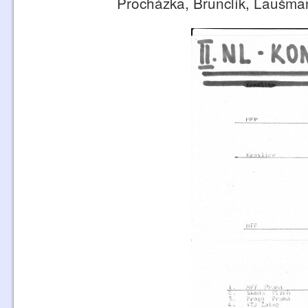
Procházka, Brunclík, Laušman 