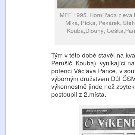
MFF 1995. Horní řada zleva L.
Mika, Pícka, Pekárek, Steh
Kouba,Dlouhý, Češka,Panc
Tým v této době stavěl na kva
Perušič, Kouba), vynikající 
potenci Václava Pance, v sout
výborným družstvem Důl ČSM 
výkonnostně jinde než zbytek 
postoupil z 2.místa.