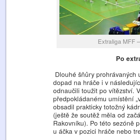
Extraliga MFF –
Po extr
Dlouhé šňůry prohrávaných ut
dopad na hráče i v následujíc
odnaučili toužit po vítězství.
předpokládanému umístění „v 
obsadil prakticky totožný kád
(ještě že soutěž měla od zač
Rakovníku). Po této sezóně p
u áčka v pozici hráče nebo tr