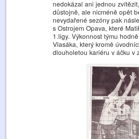
nedokázal ani jednou zvítězit,
důstojně, ale nicméně opět be
nevydařené sezóny pak násled
s Ostrojem Opava, které Mati
1.ligy. Výkonnost týmu hodně 
Vlasáka, který kromě úvodníc
dlouholetou kariéru v áčku v z