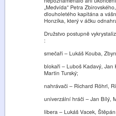
nepoznamenalo ani ukončení a
„Medvída“ Petra Zbirovského,
dlouholetého kapitána a vášn
Honzíka, který v áčku odnahr
Družstvo postupně vykrystali
:
smečaři – Lukáš Kouba, Zbyn
blokaři – Luboš Kadavý, Jan
Martin Turský;
nahrávači – Richard Röhrl, R
univerzální hráči – Jan Bílý,
libera – Lukáš Vacek, Štěpá