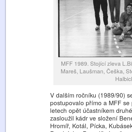
MFF 1989. Stojící zleva L.Bi
Mareš, Laušman, Češka, Steh
Halbic
V dalším ročníku (1989/90) s
postupovalo přímo a MFF se p
letech opět účastníkem druhé
zasloužil kádr ve složení Be
Hromíř, Kotál, Pícka, Kubáse