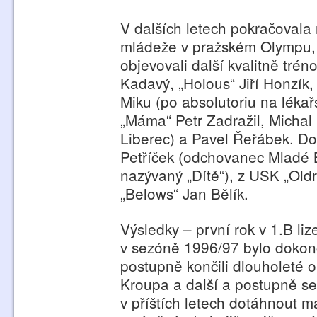
V dalších letech pokračovala
mládeže v pražském Olympu,
objevovali další kvalitně tré
Kadavý, „Holous“ Jiří Honzík,
Miku (po absolutoriu na lékař
„Máma“ Petr Zadražil, Michal 
Liberec) a Pavel Řeřábek. Do
Petříček (odchovanec Mladé B
nazývaný „Dítě“), z USK „Oldr
„Belows“ Jan Bělík.
Výsledky – první rok v 1.B li
v sezóně 1996/97 bylo dokonce
postupně končili dlouholeté o
Kroupa a další a postupně se
v příštích letech dotáhnout m