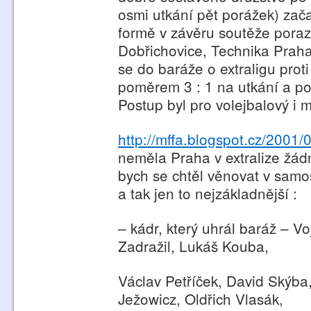
osmi utkání pět porážek) zač
formě v závěru soutěže poraz
Dobřichovice, Technika Praha)
se do baráže o extraligu prot
poměrem 3 : 1 na utkání a po 
Postup byl pro volejbalový i 
http://mffa.blogspot.cz/2001/0
neměla Praha v extralize žád
bych se chtěl věnovat v samo
a tak jen to nejzákladnější :
– kádr, který uhrál baráž – V
Zadražil, Lukáš Kouba,
Václav Petříček, David Skýba,
Ježowicz, Oldřich Vlasák,