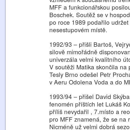
MFF a funkcionářskou posilou 
Boschek. Soutěž se v hospodá
po roce 1989 podařilo udržet
nesestupovém místě.
1992/93 – přišli Bartoš, Vejr
silově mimořádně disponovan
univerzála velmi kvalitního ú
V soutěži Matika skončila na
Tesly Brno odešel Petr Proch
v Aeru Odolena Voda a do MFF
1993/94 – přišel David Skýba
fenomén příštích let Lukáš K
příliš nevydařil , 7.místo a r
pro MFF znamená, že se na rok
Nicméně už velmi dobrá sez