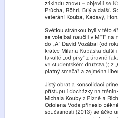
základu znovu – objevili se K
Průcha, Röhrl, Bílý a další. S
veteráni Kouba, Kadavý, Honz
Světlou stránkou byli v této 
se volejbal naučili v MFF na n
do „A“ David Vozábal (od rok
krátce Milana Kubáska další m
fakultě „od píky“ z úrovně fak
ve studentském družstvu); z „
platný smečař a zejména libe
Jistý obrat a konsolidaci při
přístupu i docházky na trénin
Michala Kouby z Plzně a Ric
Odolena Voda přineslo pěkné 
současnosti (2013) se áčko u