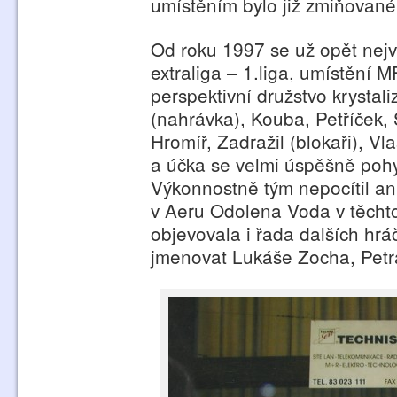
umístěním bylo již zmiňované
Od roku 1997 se už opět nejvy
extraliga – 1.liga, umístění 
perspektivní družstvo krystal
(nahrávka), Kouba, Petříček,
Hromíř, Zadražil (blokaři), V
a účka se velmi úspěšně pohy
Výkonnostně tým nepocítil a
v Aeru Odolena Voda v těchto
objevovala i řada dalších hráčů
jmenovat Lukáše Zocha, Petr