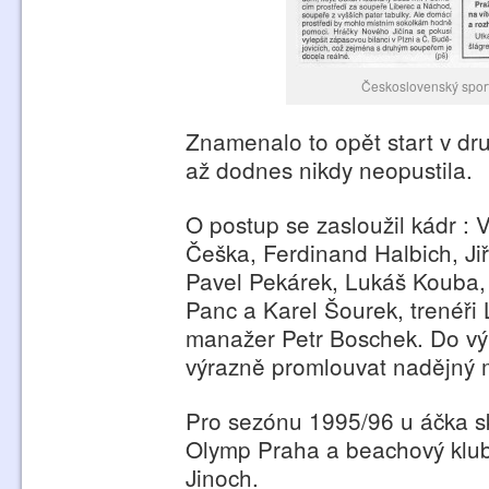
Československý sport
Znamenalo to opět start v dr
až dodnes nikdy neopustila.
O postup se zasloužil kádr : 
Češka, Ferdinand Halbich, Jiř
Pavel Pekárek, Lukáš Kouba,
Panc a Karel Šourek, trenéři 
manažer Petr Boschek. Do výk
výrazně promlouvat nadějný
Pro sezónu 1995/96 u áčka sko
Olymp Praha a beachový klub 
Jinoch.