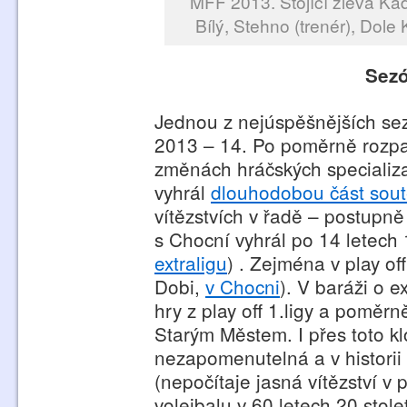
MFF 2013. Stojící zleva Ka
Bílý, Stehno (trenér), Dol
Sezó
Jednou z nejúspěšnějších sez
2013 – 14. Po poměrně rozpa
změnách hráčských specializac
vyhrál
dlouhodobou část sou
vítězstvích v řadě – postupně
s Chocní vyhrál po 14 letech 1
extraligu
) . Zejména v play off
Dobi,
v Chocni
). V baráži o e
hry z play off 1.ligy a poměrn
Starým Městem. I přes toto kl
nezapomenutelná a v historii
(nepočítaje jasná vítězství v
volejbalu v 60.letech 20.stolet