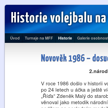
Historie volejbalu na
Úvod
Turnaje na MFF
Historie
Galerie osobnost
Novověk 1986 – dosu
2.národ
V roce 1986 došlo v historii
po 24 letech u áčka a ještě 
„Říďa“ Zdeněk Malý do starob
věnoval jako metodik národn