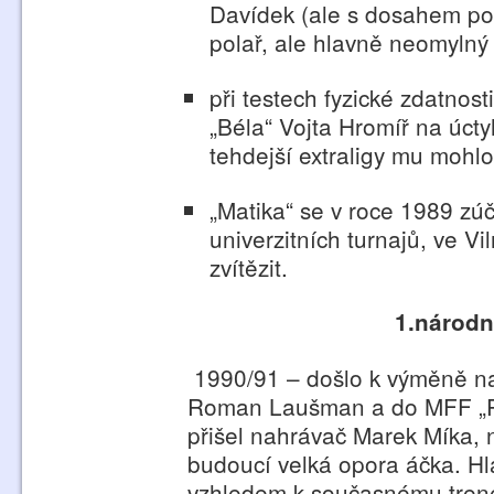
Davídek (ale s dosahem po
polař, ale hlavně neomylný
při testech fyzické zdatnos
„Béla“ Vojta Hromíř na úct
tehdejší extraligy mu mohl
„Matika“ se v roce 1989 zú
univerzitních turnajů, ve V
zvítězit.
1.národn
1990/91 – došlo k výměně n
Roman Laušman a do MFF „Pet
přišel nahrávač Marek Míka,
budoucí velká opora áčka. Hl
vzhledem k současnému tren