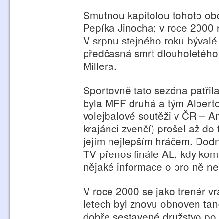
Smutnou kapitolou tohoto ob
Pepíka Jinocha; v roce 2000 
V srpnu stejného roku bývalé
předčasná smrt dlouholetého
Millera.
Sportovně tato sezóna patřila
byla MFF druhá a tým Albertov
volejbalové soutěži v ČR – Ant
krajánci zvenčí) prošel až do
jejím nejlepším hráčem. Do
TV přenos finále AL, kdy kom
nějaké informace o pro ně 
V roce 2000 se jako trenér vr
letech byl znovu obnoven ta
dobře sestavené družstvo po