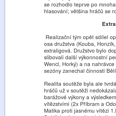
se rozhodlo teprve po mnoha 
hlasování; většina hráčů se r
Extra
Realizační tým opět sdílel o
osa družstva (Kouba, Honzík,
extraligová. Družstvo bylo do
slibovali další výkonnostní pe
Wencl, Horký) a na nahrávce 
sezóny zanechal činnosti Bělí
Realita soutěže byla ale tvrdá
hráčů už v soutěži nedokáza
barážové výkony a výsledkem
vítězstvími (2x Příbram a Od
Matika proti jasnému vítězi 1