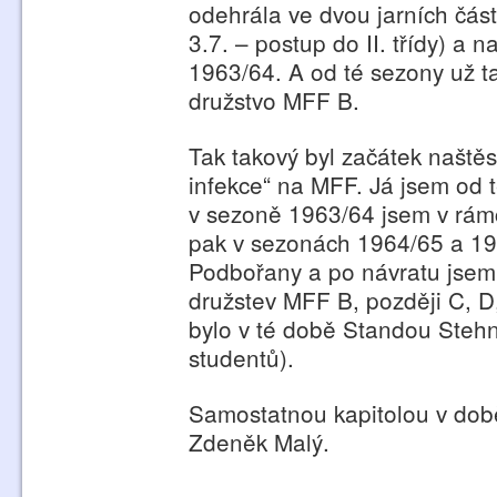
odehrála ve dvou jarních částe
3.7. – postup do II. třídy) a
1963/64. A od té sezony už t
družstvo MFF B.
Tak takový byl začátek naštěs
infekce“ na MFF. Já jsem od 
v sezoně 1963/64 jsem v rámc
pak v sezonách 1964/65 a 19
Podbořany a po návratu jsem
družstev MFF B, později C, D
bylo v té době Standou Steh
studentů).
Samostatnou kapitolou v době
Zdeněk Malý.