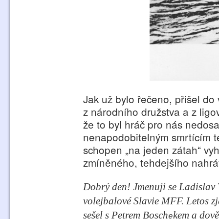
Jak už bylo řečeno, přišel do
z národního družstva a z lig
že to byl hráč pro nás nedosaž
nenapodobitelným smrtícím t
schopen „na jeden zátah“ vyhrá
zmíněného, tehdejšího nahrá
Dobrý den! Jmenuji se Ladislav 
volejbalové Slavie MFF. Letos z
sešel s Petrem Bosch
kem a dově
e