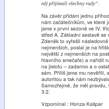
něj přijímali všechny rady“.
Na závěr přidám jednu přího
nám začátečníkům, ve které js
jsme v první sezoně ve IV. t
střed A. Základní sestavě se 
Zdeněk to vyřešil následovně –
nejmenších, poslal je na hřišt
největší z nejmenších na pos
hlavního smečaře) a nařídil
na jistotu – zadarmo a o osta
sám. Příliš jsme mu nevěřili,
autoritou a tak nám nezbýval
Samozřejmě, že měl pravdu, v
3:2.
Vzpomínal : Honza Kašpar