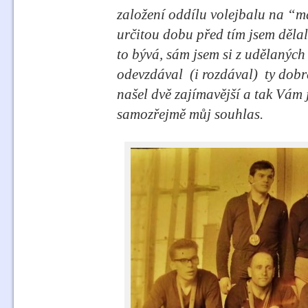
založení oddílu volejbalu na “m
určitou dobu před tím jsem děla
to bývá, sám jsem si z udělaných
odevzdával
(i rozdával)
ty dobr
našel dvě zajímavější a tak Vám j
samozřejmě můj souhlas.