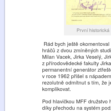
První historická
Rád bych ještě okomentoval 
hráčů z dvou zmíněných studij
Milan Vacek, Jirka Veselý, J
z přírodovědecké fakulty Jirka
permanentní generátor ztřeš
v roce 1962 přišel s nápadem
rezolutně odmítnut s tím, že
komplikovat.
Pod hlavičkou MFF družstvo h
díky přechodu na systém podz