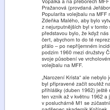
Vopálka a na přeborech MFF 
Pražanová (provdaná Jeřábov
Popularita volejbalu na MFF n
Zdeňka Malého, aby bylo vyt
z nejurputnějších byl v tomto
představou bylo, že když nás t
čert, abychom to do té reprez
přálo – po nepříjemném incide
podzim 1960 mezi družstvy 
svoje působení ve vrcholovém
volejbalu na MFF.
„Narození Krista“ ale nebylo
byl připravené začít soutěž n
přihlášky (duben 1962) ještě
ten vznik až v květnu 1962 a
v posluchárně M1 se zúčastnil
nadšenec akademik Kořínek. P