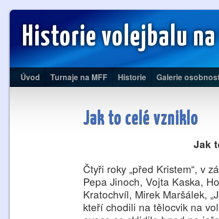
Historie volejbalu na
Úvod
Turnaje na MFF
Historie
Galerie osobnost
Jak to celé vzniklo
Jak t
Čtyři roky „před Kristem“, v 
Pepa Jinoch, Vojta Kaska, H
Kratochvíl, Mirek Maršálek, „
kteří chodili na tělocvik na 