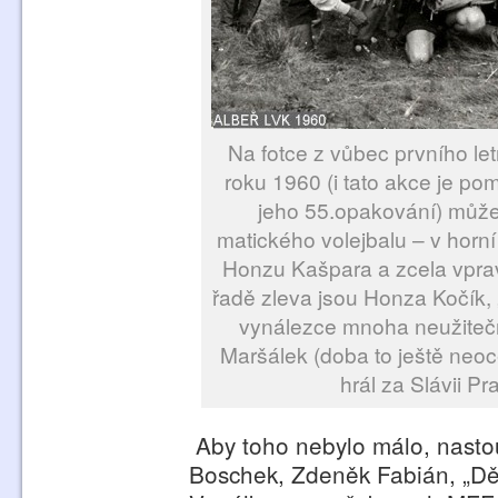
Na fotce z vůbec prvního le
roku 1960 (i tato akce je pom
jeho 55.opakování) může
matického volejbalu – v horní
Honzu Kašpara a zcela vprav
řadě zleva jsou Honza Kočík, 
vynálezce mnoha neužitečn
Maršálek (doba to ještě neoc
hrál za Slávii P
Aby toho nebylo málo, nastou
Boschek, Zdeněk Fabián, „Děd