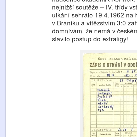
nejnižší soutěže – IV. třídy v
utkání sehrálo 19.4.1962 na h
v Braníku a vítězstvím 3:0 zah
domnívám, že nemá v českém 
slavilo postup do extraligy!