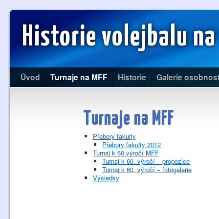
Historie volejbalu na
Úvod
Turnaje na MFF
Historie
Galerie osobnost
Turnaje na MFF
Přebory fakulty
Přebory fakulty 2012
Turnaj k 60.výročí MFF
Turnaj k 60. výročí – propozice
Turnaj k 60. výročí – fotogalerie
Výsledky