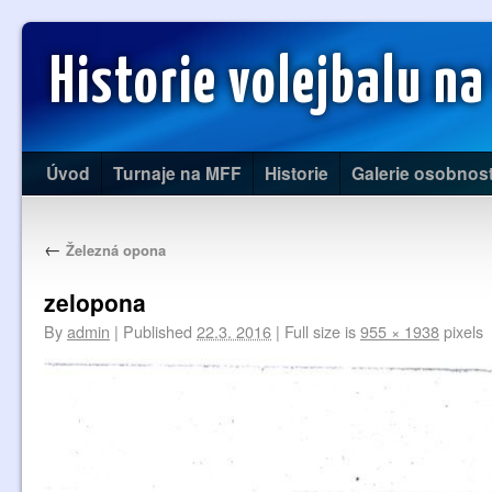
Historie volejbalu na
Úvod
Turnaje na MFF
Historie
Galerie osobnost
←
Železná opona
zelopona
By
admin
|
Published
22.3. 2016
|
Full size is
955 × 1938
pixels