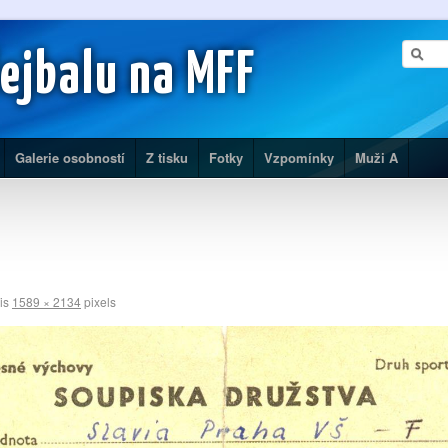
lejbalu na MFF
Galerie osobností
Z tisku
Fotky
Vzpomínky
Muži A
 is
1589 × 2134
pixels