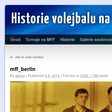
Historie volejbalu na
Úvod
Turnaje na MFF
Historie
Galerie osobnost
←
Jak to celé vzniklo
mff_berlin
By
admin
|
Published
3.8. 2014
|
Full size is
1024 × 746
pixels