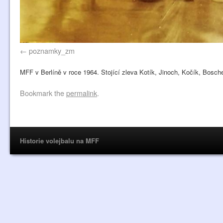
poznamky_zm
MFF v Berlíně v roce 1964. Stojící zleva Kotík, Jinoch, Kočík, Bosche
Bookmark the
permalink
.
Historie volejbalu na MFF