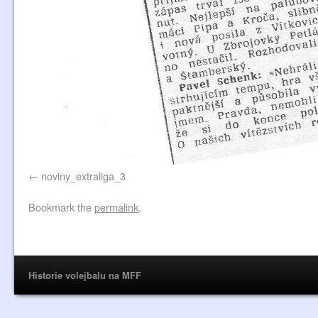
noviny_extraliga_3
Bookmark the
permalink
.
Historie volejbalu na MFF