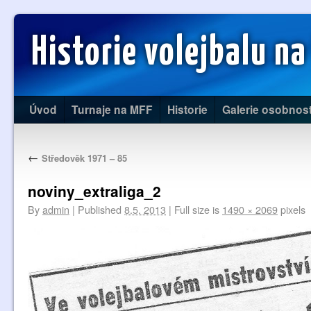
Historie volejbalu na
Úvod
Turnaje na MFF
Historie
Galerie osobnost
←
Středověk 1971 – 85
noviny_extraliga_2
By
admin
|
Published
8.5. 2013
|
Full size is
1490 × 2069
pixels