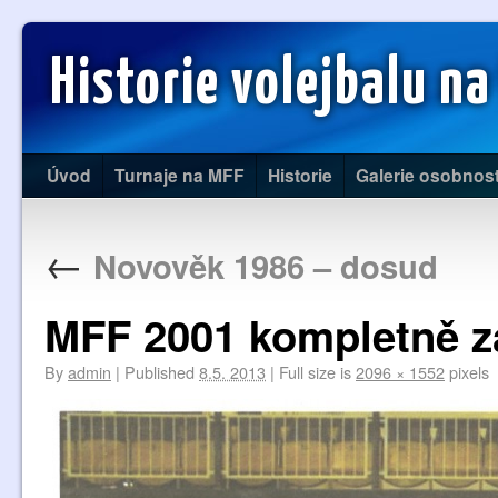
Historie volejbalu na
Úvod
Turnaje na MFF
Historie
Galerie osobnost
←
Novověk 1986 – dosud
MFF 2001 kompletně z
By
admin
|
Published
8.5. 2013
|
Full size is
2096 × 1552
pixels