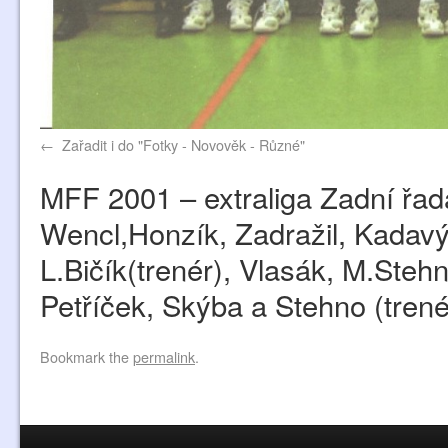
Zařadit i do "Fotky - Novověk - Různé"
MFF 2001 – extraliga Zadní řad
Wencl,Honzík, Zadražil, Kadavý
L.Bičík(trenér), Vlasák, M.Steh
Petříček, Skýba a Stehno (trené
Bookmark the
permalink
.