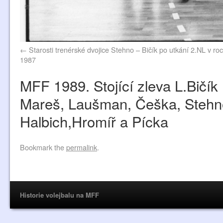
Starosti trenérské dvojice Stehno – Bičík po utkání 2.NL v ro
1987
MFF 1989. Stojící zleva L.Bičík 
Mareš, Laušman, Češka, Stehno 
Halbich,Hromíř a Pícka
Bookmark the
permalink
.
Historie volejbalu na MFF