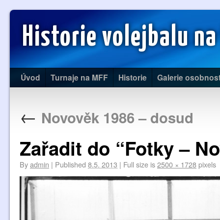
Historie volejbalu na
Úvod
Turnaje na MFF
Historie
Galerie osobnost
←
Novověk 1986 – dosud
Zařadit do “Fotky – N
By
admin
|
Published
8.5. 2013
|
Full size is
2500 × 1728
pixels