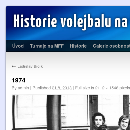
Historie volejbalu na
Úvod
Turnaje na MFF
Historie
Galerie osobnost
←
Ladislav Bičík
1974
By
admin
|
Published
21.8. 2013
|
Full size is
2112 × 1548
pixels