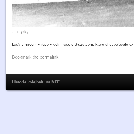
ctyrky
Láďa s míčem v ruce v dolní řadě s družstvem, které si vybojovalo ext
Bookmark the
permalink
.
Historie volejbalu na MFF