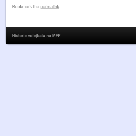
Bookmark the
permalink
.
Historie volejbalu na MFF