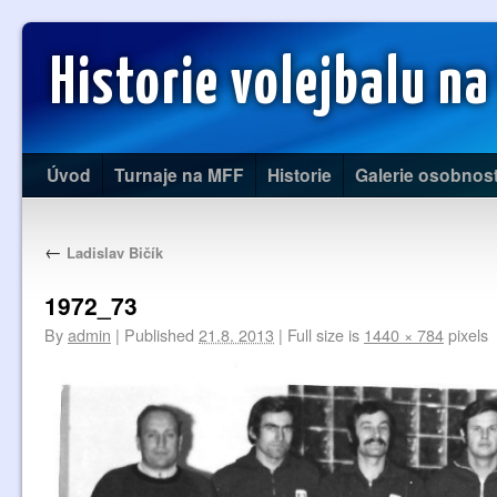
Historie volejbalu na
Úvod
Turnaje na MFF
Historie
Galerie osobnost
←
Ladislav Bičík
1972_73
By
admin
|
Published
21.8. 2013
|
Full size is
1440 × 784
pixels