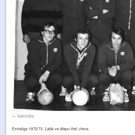
kalcovka
Extraliga 1972/73. Láďa ve dřepu třetí zleva.