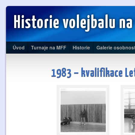
Historie volejbalu na
Úvod
Turnaje na MFF
Historie
Galerie osobnost
1983 – kvalifikace Le