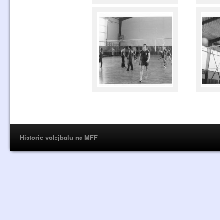
Historie volejbalu na MFF