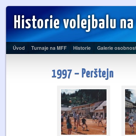
Historie volejbalu na
Úvod
Turnaje na MFF
Historie
Galerie osobnost
1997 – Perštejn